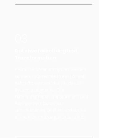
03
Datenverarbeitung und
Transformation
Bevor die Daten analysiert werden
können, müssen sie in ein Format
gebracht werden, das für das BI-
System geeignet ist. Die
Datenintegration transformiert und
harmonisiert Daten aus
verschiedenen Quellen, sodass sie
einheitlich und vergleichbar sind.