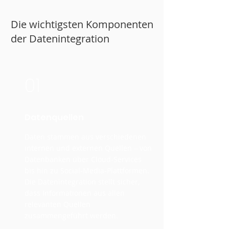
Die wichtigsten Komponenten
der Datenintegration
01
Datenquellen
Daten stammen aus verschiedenen
internen und externen Quellen – von
Datenbanken über Cloud-Services
bis hin zu Social-Media-Plattformen.
Die Datenintegration stellt sicher,
dass Informationen aus allen
relevanten Quellen
zusammengeführt werden.