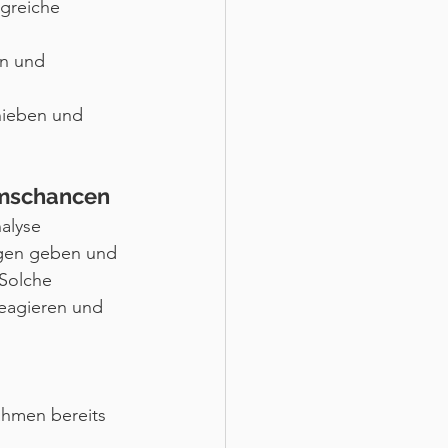
lgreiche 
en und 
hieben und 
umschancen
alyse 
ngen geben und 
 Solche 
reagieren und 
ahmen bereits 