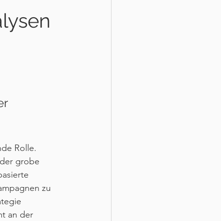
alysen
r 
de Rolle. 
oder grobe 
asierte 
 Kampagnen zu 
tegie 
t an der 