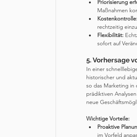
Priorisierung e
Maßnahmen konz
Kostenkontrolle
rechtzeitig einz
Flexibilität:
 Echt
sofort auf Verä
5. Vorhersage 
In einer schnelllebi
historischer und akt
so das Marketing in 
prädiktiven Analysen
neue Geschäftsmögli
Wichtige Vorteile:
Proaktive Planu
im Vorfeld anpa