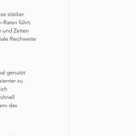
se stärker 
-Raten führt.
e und Zeiten 
male Reichweite 
al genutzt 
ienter zu 
ich 
chnell 
nn das 
.