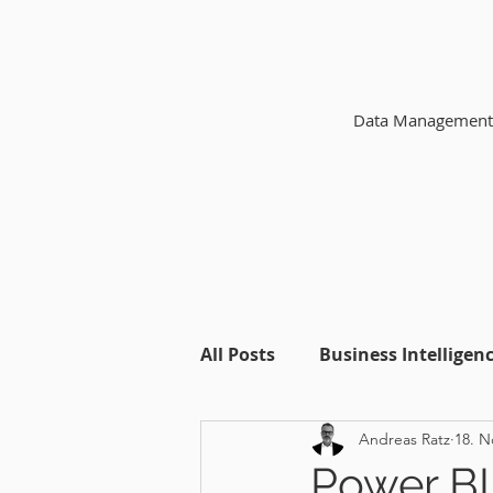
Data Management
All Posts
Business Intelligen
Andreas Ratz
18. N
Fabric
Power BI