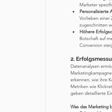
Marketer spezif
Personalisierte 
Vorlieben einer
zugeschnitten w
Höhere Erfolgs
Botschaft auf m
Conversion steig
2. Erfolgsmess
Datenanalysen ermög
Marketingkampagnen.
erkennen, wie ihre 
Metriken wie Klickra
geben detaillierte Ei
Was das Marketing b