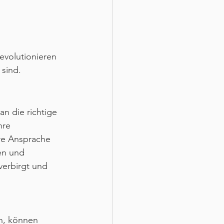
evolutionieren 
sind.
an die richtige 
hre 
ere Ansprache 
en und 
verbirgt und 
en, können 