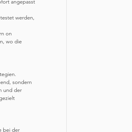
fort angepasst 
testet werden, 
rn on 
n, wo die 
tegien. 
chend, sondern 
n und der 
ezielt 
 bei der 