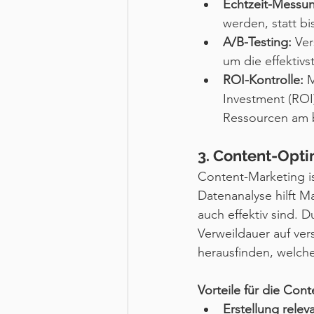
Echtzeit-Messu
werden, statt bi
A/B-Testing:
 Ve
um die effektivs
ROI-Kontrolle:
 
Investment (ROI
Ressourcen am 
3. Content-Opti
Content-Marketing is
Datenanalyse hilft Ma
auch effektiv sind. 
Verweildauer auf ve
herausfinden, welche
Vorteile für die Cont
Erstellung releva