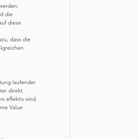
 werden.
d die 
uf diese 
zu, dass die 
lgreichen 
tung laufender 
er direkt 
effektiv sind. 
ime Value 