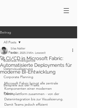
Beitrag
All Posts
Silas Natter
All Posts
6. Okt. 2025
3 Min. Lesezeit
🚀 CI/CD in Microsoft Fabric:
Business Intelligence
Automatisierte Deployments für
Datenvisualisierung
moderne BI-Entwicklung
Corporate Planning
Microsoft Fabric bringt alle zentrale 
Beispiele aus der Praxis
Komponenten einer modernen 
Fabric
Datenplattform zusammen - von der 
Datenintegration bis zur Visualisierung. 
Damit Teams jedoch effizient 