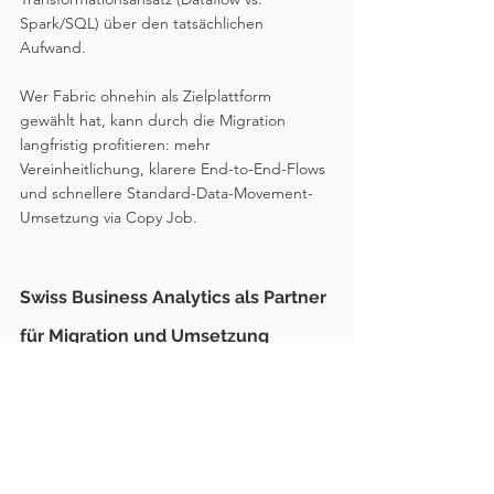
Spark/SQL) über den tatsächlichen 
Aufwand. 
Wer Fabric ohnehin als Zielplattform 
gewählt hat, kann durch die Migration 
langfristig profitieren: mehr 
Vereinheitlichung, klarere End-to-End-Flows 
und schnellere Standard-Data-Movement-
Umsetzung via Copy Job.
Swiss Business Analytics als Partner 
für Migration und Umsetzung
Die Migration von Azure Data Factory zu 
Fabric Data Factory ist selten ein rein 
technisches Vorhaben. In der Praxis treffen 
bestehende ADF-Landschaften, 
gewachsene Betriebsmodelle, 
Sicherheitsanforderungen, 