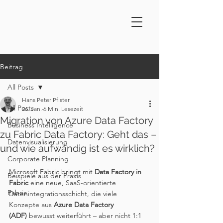
Beitrag
All Posts
Hans Peter Pfister
All Posts
26. Jan.
6 Min. Lesezeit
Migration von Azure Data Factory
Business Intelligence
zu Fabric Data Factory: Geht das –
Datenvisualisierung
und wie aufwändig ist es wirklich?
Corporate Planning
Microsoft Fabric bringt mit 
Data Factory in 
Beispiele aus der Praxis
Fabric
 eine neue, SaaS-orientierte 
Fabric
Datenintegrationsschicht, die viele 
Konzepte aus 
Azure Data Factory 
(ADF)
 bewusst weiterführt – aber nicht 1:1 