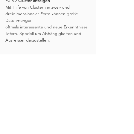
EX 5.2 
Cluster anzeigen
Mit Hilfe von Clustern in zwei- und 
dreidimensionaler Form können große 
Datenmengen
oftmals interessante und neue Erkenntnisse 
liefern. Speziell um Abhängigkeiten und 
Ausreisser darzustellen.
EX 5.3 
Korrelationen anzeigen
Beim Vergleich mehrerer Datenreihen 
werden häufig Korrelationen gesucht, um 
die
Wechselbeziehungen besser zu verstehen. 
Geeignete Ranglisten und Vergleiche 