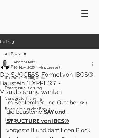
Beitrag
All Posts
Andreas Ratz
All Posts
18. Nov. 2025
4 Min. Lesezeit
Die SUCCESS-Formel von IBCS®:
Business Intelligence
Baustein "EXPRESS" -
Datenvisualisierung
Visualisierung wählen
Corporate Planning
Im September und Oktober wir 
Beispiele aus der Praxis
die Bausteine 
SAY und 
Fabric
STRUCTURE von IBCS®
vorgestellt und damit den Block 