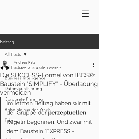
Beitrag
All Posts
Andreas Ratz
All Posts
15. Dez. 2025
4 Min. Lesezeit
Die SUCCESS-Formel von IBCS®:
Business Intelligence
Baustein "SIMPLIFY" - Überladung
Datenvisualisierung
vermeiden
Corporate Planning
Im letzten Beitrag haben wir mit 
Beispiele aus der Praxis
der Gruppe der 
perzeptuellen 
Fabric
Regeln begonnen. Und zwar mit 
dem Baustein "EXPRESS - 