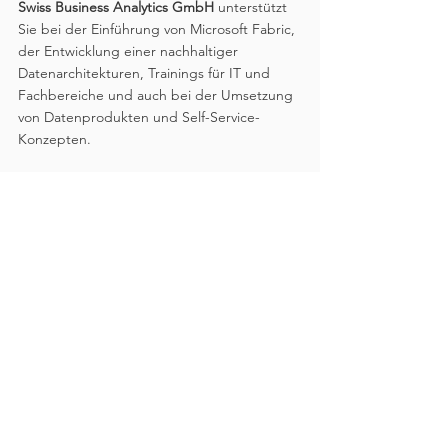
Swiss Business Analytics GmbH
 unterstützt 
Sie bei der Einführung von Microsoft Fabric, 
der Entwicklung einer nachhaltiger 
Datenarchitekturen, Trainings für IT und 
Fachbereiche und auch bei der Umsetzung 
von Datenprodukten und Self-Service-
Konzepten.
👉 Kontaktieren Sie uns für ein 
unverbindliches Beratungsgespräch – wir 
helfen Ihnen, Hype in Realität zu verwandeln.
Kontakt aufnehmen
Kontakt aufnehmen
Swiss Business Analytics GmbH – Ihr Partner 
für datengetriebene Lösungen.
Wenn Sie erfahren möchten, wie Microsoft 