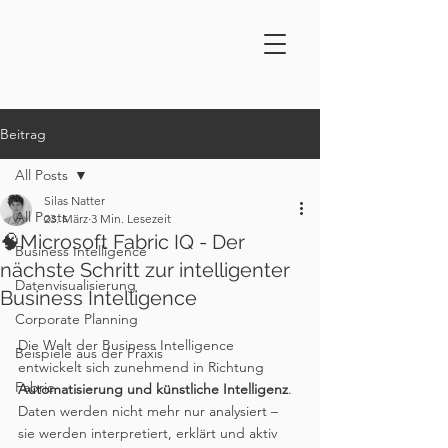
Beitrag
All Posts
Silas Natter
All Posts
23. März
3 Min. Lesezeit
🧠Microsoft Fabric IQ - Der
Business Intelligence
nächste Schritt zur intelligenter
Datenvisualisierung
Business Intelligence
Corporate Planning
Die Welt der Business Intelligence 
Beispiele aus der Praxis
entwickelt sich zunehmend in Richtung 
Fabric
Automatisierung und künstliche Intelligenz
. 
Daten werden nicht mehr nur analysiert – 
sie werden interpretiert, erklärt und aktiv 